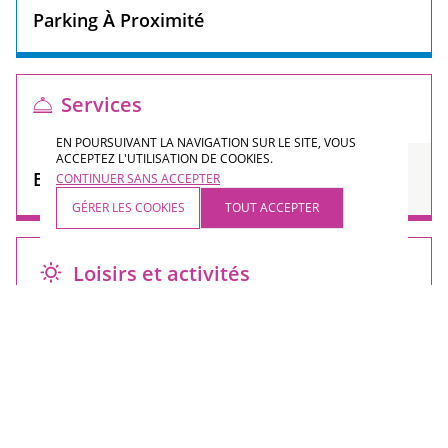
Parking À Proximité
Services
EN POURSUIVANT LA NAVIGATION SUR LE SITE, VOUS
ACCEPTEZ L'UTILISATION DE COOKIES.
Dépose Sur Site
Boutique
CONTINUER SANS ACCEPTER
Pour Les Groupes
GÉRER LES COOKIES
TOUT ACCEPTER
Loisirs et activités
Dégustation De
Ateliers Manuels
Produits
Animation Enfants