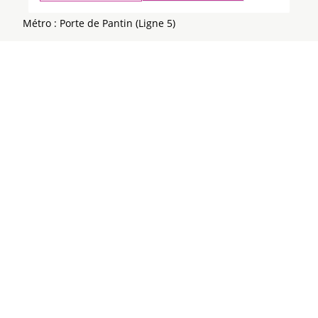
Métro : Porte de Pantin (Ligne 5)
Tramway : Porte de Pantin (T3b)
RER : Pantin (Ligne E)
Bus : 75, 151, N13, N41, N45, N140
Voiture 2 parkings en accès direct depuis le boulevard
périphérique et l’avenue Jean-Jaurès, avec près de 1000
places pour les voitures et les deux-roues
Taxi 2 stations boulevard Sérurier, Porte de Pantin –
Leaflet
+
−